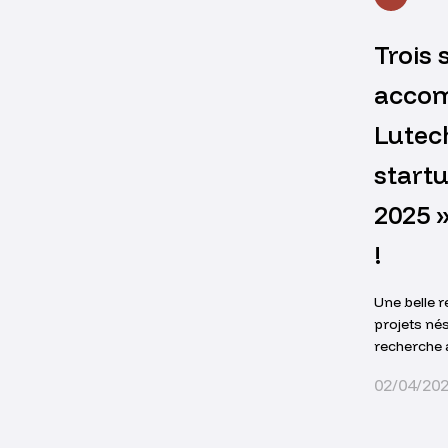
Trois 
accom
Lutech
startu
2025 
!
Une belle 
projets né
recherche 
innovation
02/04/20
accompag