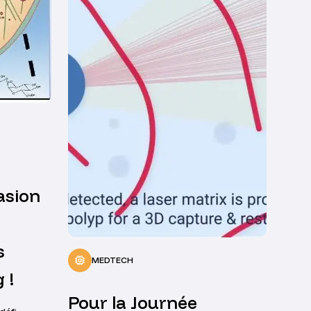
asion
s
MEDTECH
 !
Pour la Journée