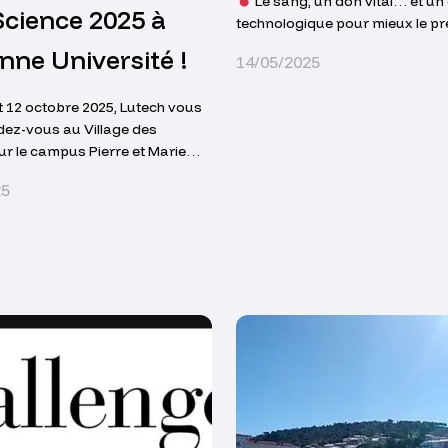
Le sang, un don vital… et un 
Science 2025 à
technologique pour mieux le pr
nne Université !
14/05/2025
t 12 octobre 2025, Lutech vous
ez-vous au Village des
ur le campus Pierre et Marie
ieu) de Sorbonne Université, à
25
de la 34e édition de la Fête de la
lacée cette année sous le thème
ce(s) ».