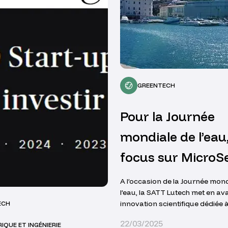
GREENTECH
Pour la Journée
mondiale de l’eau
focus sur MicroS
A l’occasion de la Journée mond
l’eau, la SATT Lutech met en av
innovation scientifique dédiée à
ECH
préservation et à l’analyse de 
22/03/2025
IQUE ET INGÉNIERIE
essentiel, et portée par l’équipe